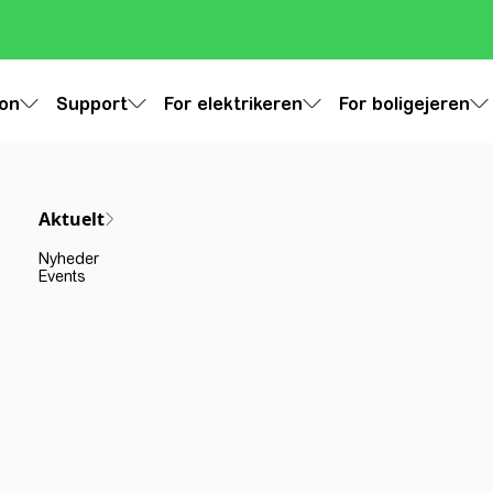
ion
Support
For elektrikeren
For boligejeren
Aktuelt
Nyheder
Events