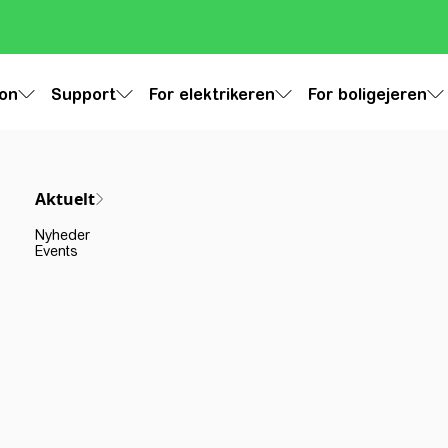
ion
Support
For elektrikeren
For boligejeren
Aktuelt
Nyheder
Events