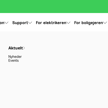
ion
Support
For elektrikeren
For boligejeren
Aktuelt
Nyheder
Events