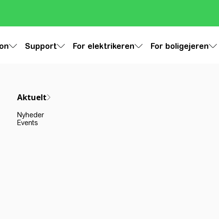
ion
Support
For elektrikeren
For boligejeren
Aktuelt
Nyheder
Events