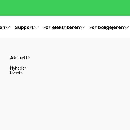
ion
Support
For elektrikeren
For boligejeren
Aktuelt
Nyheder
Events