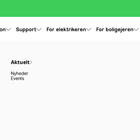
ion
Support
For elektrikeren
For boligejeren
Aktuelt
Nyheder
Events