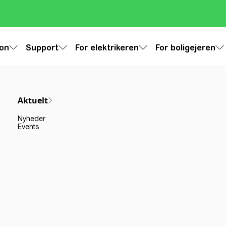
ion
Support
For elektrikeren
For boligejeren
Aktuelt
Nyheder
Events