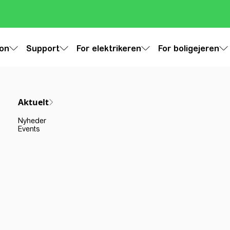
ion
Support
For elektrikeren
For boligejeren
Aktuelt
Nyheder
Events