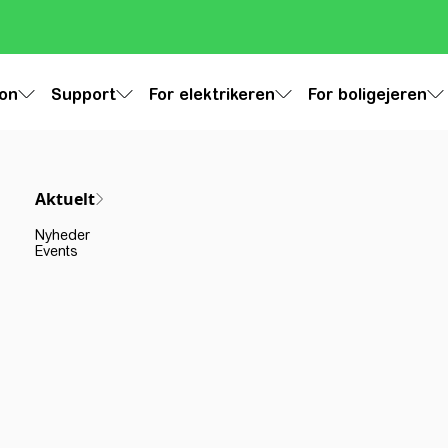
ion
Support
For elektrikeren
For boligejeren
Aktuelt
Nyheder
Events