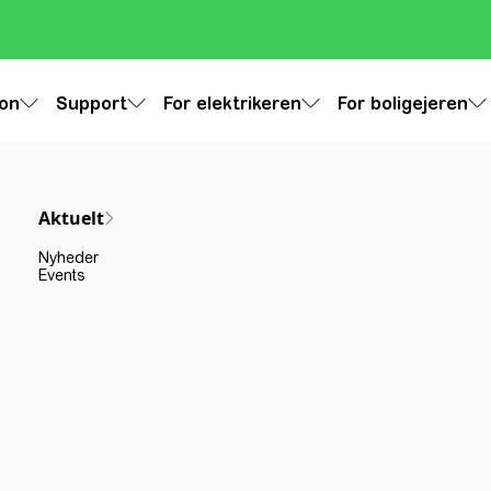
ion
Support
For elektrikeren
For boligejeren
Aktuelt
Nyheder
Events