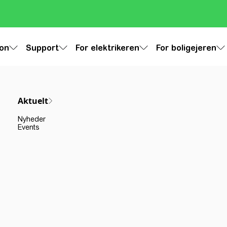
ion
Support
For elektrikeren
For boligejeren
Aktuelt
Nyheder
Events