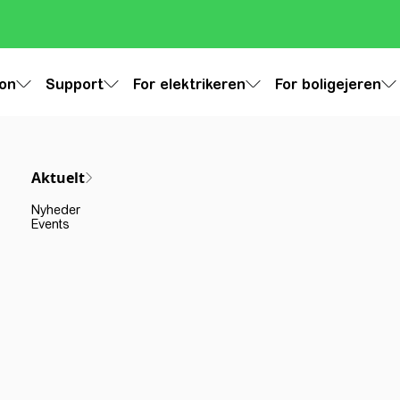
ion
Support
For elektrikeren
For boligejeren
Aktuelt
Nyheder
Events